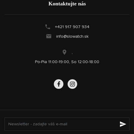
Kontaktujte nás
+421 917 907 934
info@slowatch.sk
,
Po-Pia 11:00-19:00, So 12:00-18:00
send