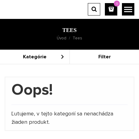
0
TEES
Úvod
Tees
Kategórie
Filter
Oops!
Ľutujeme, v tejto kategorií sa nenachádza
žiaden produkt.