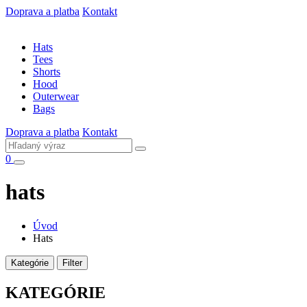
Doprava a platba
Kontakt
Hats
Tees
Shorts
Hood
Outerwear
Bags
Doprava a platba
Kontakt
0
hats
Úvod
Hats
Kategórie
Filter
KATEGÓRIE