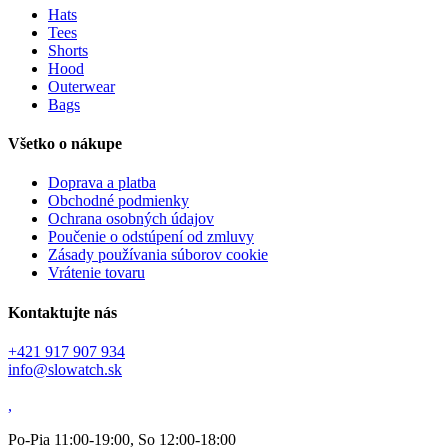
Hats
Tees
Shorts
Hood
Outerwear
Bags
Všetko o nákupe
Doprava a platba
Obchodné podmienky
Ochrana osobných údajov
Poučenie o odstúpení od zmluvy
Zásady používania súborov cookie
Vrátenie tovaru
Kontaktujte nás
+421 917 907 934
info@slowatch.sk
,
Po-Pia 11:00-19:00, So 12:00-18:00