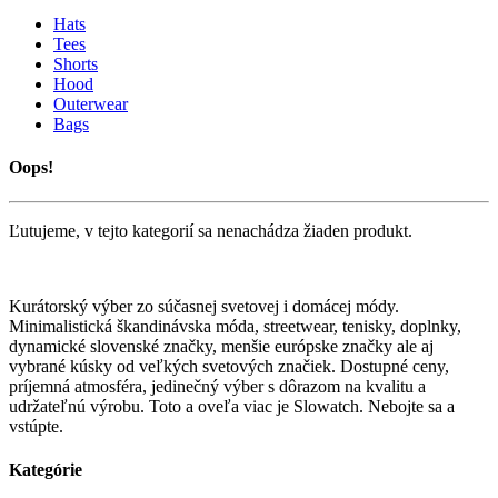
Hats
Tees
Shorts
Hood
Outerwear
Bags
Oops!
Ľutujeme, v tejto kategorií sa nenachádza žiaden produkt.
Kurátorský výber zo súčasnej svetovej i domácej módy.
Minimalistická škandinávska móda, streetwear, tenisky, doplnky,
dynamické slovenské značky, menšie európske značky ale aj
vybrané kúsky od veľkých svetových značiek. Dostupné ceny,
príjemná atmosféra, jedinečný výber s dôrazom na kvalitu a
udržateľnú výrobu. Toto a oveľa viac je Slowatch. Nebojte sa a
vstúpte.
Kategórie