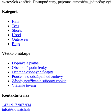
svetových značiek. Dostupné ceny, príjemná atmosféra, jedinečný výbe
Kategórie
Hats
Tees
Shorts
Hood
Outerwear
Bags
Všetko o nákupe
Doprava a platba
Obchodné podmienky
Ochrana osobných údajov
Poučenie o odstúpení od zmluvy
Zásady používania súborov cookie
Vrátenie tovaru
Kontaktujte nás
+421 917 907 934
info@slowatch.sk