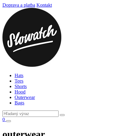
Doprava a platba
Kontakt
Hats
Tees
Shorts
Hood
Outerwear
Bags
0
outerwear