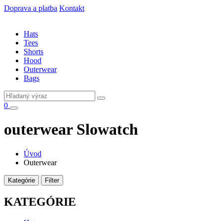
Doprava a platba
Kontakt
Hats
Tees
Shorts
Hood
Outerwear
Bags
0
outerwear Slowatch
Úvod
Outerwear
Kategórie
Filter
KATEGÓRIE