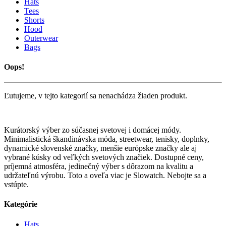
Hats
Tees
Shorts
Hood
Outerwear
Bags
Oops!
Ľutujeme, v tejto kategorií sa nenachádza žiaden produkt.
Kurátorský výber zo súčasnej svetovej i domácej módy.
Minimalistická škandinávska móda, streetwear, tenisky, doplnky,
dynamické slovenské značky, menšie európske značky ale aj
vybrané kúsky od veľkých svetových značiek. Dostupné ceny,
príjemná atmosféra, jedinečný výber s dôrazom na kvalitu a
udržateľnú výrobu. Toto a oveľa viac je Slowatch. Nebojte sa a
vstúpte.
Kategórie
Hats