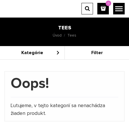
0
TEES
Úvod
Tees
Kategórie
Filter
Oops!
Ľutujeme, v tejto kategorií sa nenachádza
žiaden produkt.