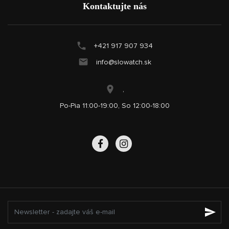
Kontaktujte nás
+421 917 907 934
info@slowatch.sk
,
Po-Pia 11:00-19:00, So 12:00-18:00
send