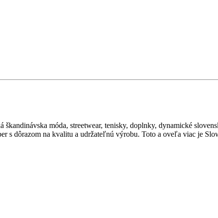
ká škandinávska móda, streetwear, tenisky, doplnky, dynamické sloven
r s dôrazom na kvalitu a udržateľnú výrobu. Toto a oveľa viac je Slow