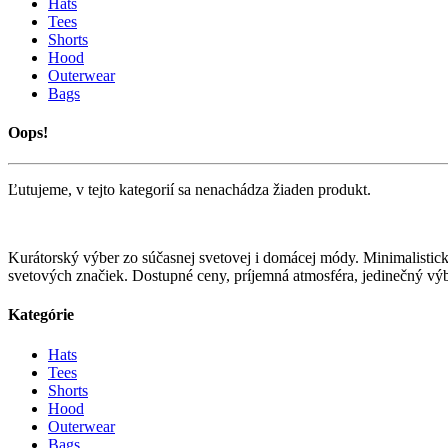
Hats
Tees
Shorts
Hood
Outerwear
Bags
Oops!
Ľutujeme, v tejto kategorií sa nenachádza žiaden produkt.
Kurátorský výber zo súčasnej svetovej i domácej módy. Minimalistic
svetových značiek. Dostupné ceny, príjemná atmosféra, jedinečný výbe
Kategórie
Hats
Tees
Shorts
Hood
Outerwear
Bags