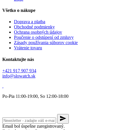
Všetko o nákupe
Doprava a platba
Obchodné podmienky
Ochrana osobných údajov
Poučenie o odstúpení od zmluvy
Zásady používania súborov cookie
Vrátenie tovaru
Kontaktujte nás
+421 917 907 934
info@slowatch.sk
,
Po-Pia 11:00-19:00, So 12:00-18:00
send
Email bol úspešne zaregistrovaný.