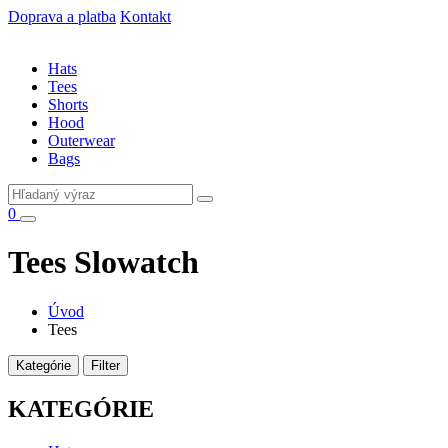
Doprava a platba
Kontakt
Hats
Tees
Shorts
Hood
Outerwear
Bags
0
Tees Slowatch
Úvod
Tees
Kategórie
Filter
KATEGÓRIE