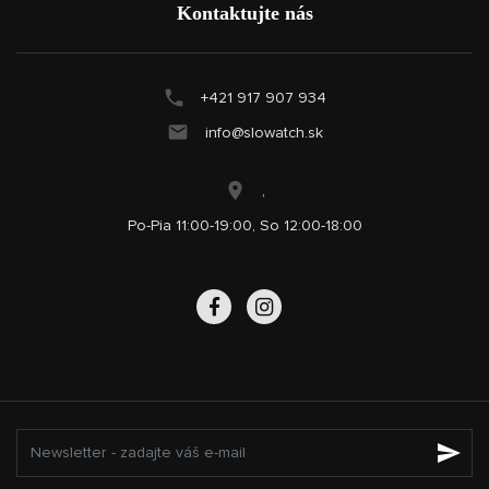
Kontaktujte nás
+421 917 907 934
info@slowatch.sk
,
Po-Pia 11:00-19:00, So 12:00-18:00
send