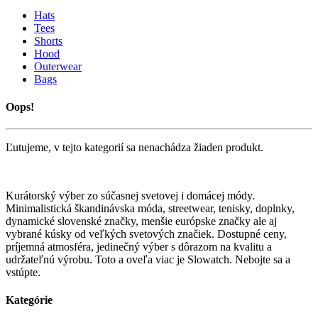
Hats
Tees
Shorts
Hood
Outerwear
Bags
Oops!
Ľutujeme, v tejto kategorií sa nenachádza žiaden produkt.
Kurátorský výber zo súčasnej svetovej i domácej módy.
Minimalistická škandinávska móda, streetwear, tenisky, doplnky,
dynamické slovenské značky, menšie európske značky ale aj
vybrané kúsky od veľkých svetových značiek. Dostupné ceny,
príjemná atmosféra, jedinečný výber s dôrazom na kvalitu a
udržateľnú výrobu. Toto a oveľa viac je Slowatch. Nebojte sa a
vstúpte.
Kategórie