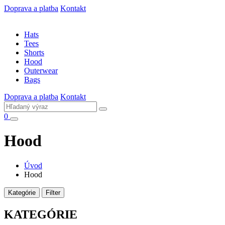
Doprava a platba
Kontakt
Hats
Tees
Shorts
Hood
Outerwear
Bags
Doprava a platba
Kontakt
0
Hood
Úvod
Hood
Kategórie
Filter
KATEGÓRIE