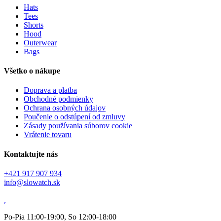
Hats
Tees
Shorts
Hood
Outerwear
Bags
Všetko o nákupe
Doprava a platba
Obchodné podmienky
Ochrana osobných údajov
Poučenie o odstúpení od zmluvy
Zásady používania súborov cookie
Vrátenie tovaru
Kontaktujte nás
+421 917 907 934
info@slowatch.sk
,
Po-Pia 11:00-19:00, So 12:00-18:00